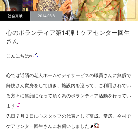
社会貢献
2014.08.8
心のボランティア第14弾！ケアセンター回生
さん
こんにちは
心
では近隣の老人ホームやデイサービスの職員さんに無償で
舞妓さん変身をして頂き、施設内を巡って、ご利用されてい
る方々に笑顔になって頂く為のボランティア活動を行ってい
ます
先日７月３日に心スタッフの代表として富成、當房、今村で
ケアセンター回生さんにお伺いしました