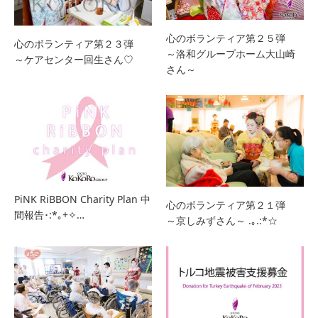
心のボランティア第２５弾
心のボランティア第２３弾
～洛和グループホーム大山崎
～ケアセンター回生さん♡
さん～
PiNK RiBBON Charity Plan 中
心のボランティア第２１弾
間報告･:*｡+✧…
～京しみずさん～ .｡.:*☆