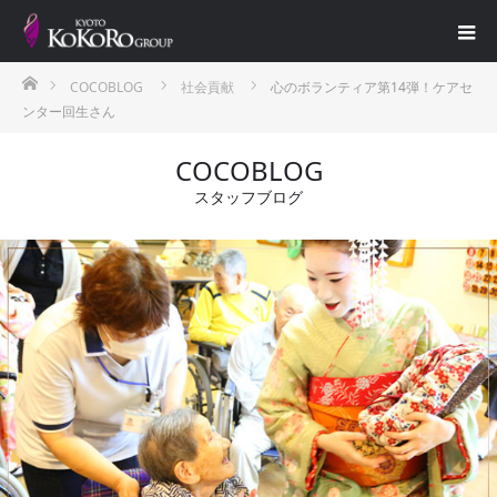
ホーム
COCOBLOG
社会貢献
心のボランティア第14弾！ケアセ
ンター回生さん
COCOBLOG
スタッフブログ