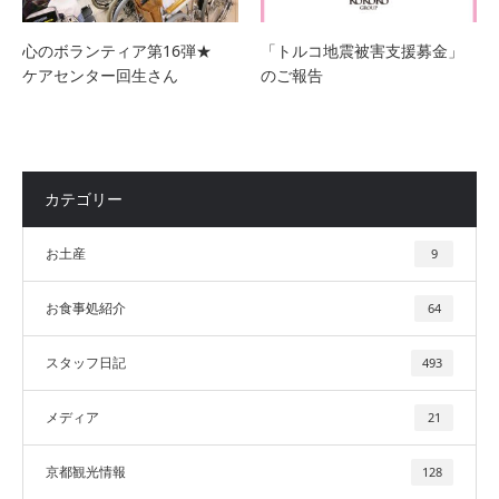
心のボランティア第16弾★
「トルコ地震被害支援募金」
ケアセンター回生さん
のご報告
カテゴリー
お土産
9
お食事処紹介
64
スタッフ日記
493
メディア
21
京都観光情報
128