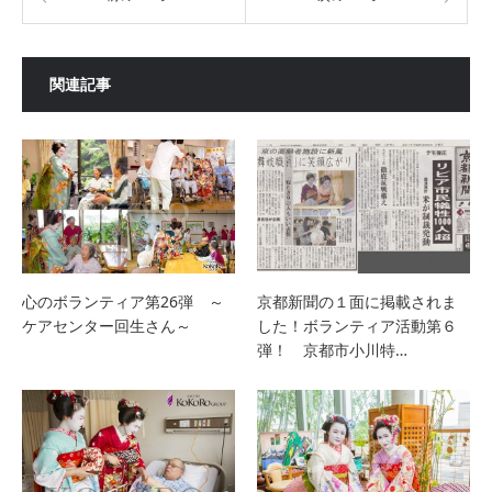
関連記事
心のボランティア第26弾 ～
京都新聞の１面に掲載されま
ケアセンター回生さん～
した！ボランティア活動第６
弾！ 京都市小川特…