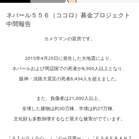
ネパール５５６（ココロ）募金プロジェクト
中間報告
カメラマンの當房です。
2015年4月25日に発生した大地震により、
ネパールおよび周辺国での死者が8,900人以上となり、
阪神・淡路大震災の死者6,434人を超えました。
また、負傷者は21,000人以上、
全壊した建物は約30万棟、半壊は約27万棟、
文化財も多数倒壊するなど甚大な被害がでています。
「ＳＴＵＤＩＯ心」・「心ー花雫ー」・「ＥＳＰＥＲＡＮＴ