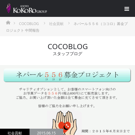
ホーム
COCOBLOG
社会貢献
ネパール５５６（ココロ）募金プ
ロジェクト 中間報告
COCOBLOG
スタッフブログ
社会貢献
2015.06.15