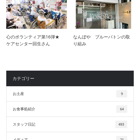
心のボランティア第16弾★
なんぼや ブルーバトンの取
ケアセンター回生さん
り組み
カテゴリー
お土産
9
お食事処紹介
64
スタッフ日記
493
メディア
21