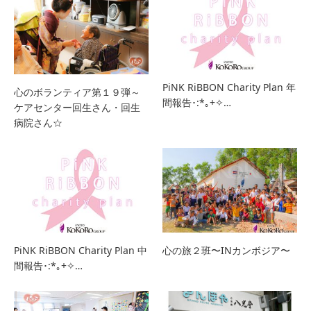
PiNK RiBBON Charity Plan 年
心のボランティア第１９弾～
間報告･:*｡+✧…
ケアセンター回生さん・回生
病院さん☆
PiNK RiBBON Charity Plan 中
心の旅２班〜INカンボジア〜
間報告･:*｡+✧…