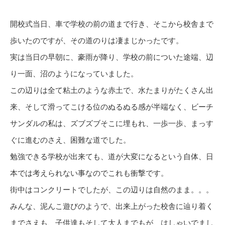
開校式当日、車で学校の前の道まで行き、そこから校舎まで
歩いたのですが、その道のりは凄まじかったです。
実は当日の早朝に、豪雨が降り、学校の前についた途端、辺
り一面、沼のようになっていました。
この辺りは全て粘土のような赤土で、水たまりがたくさん出
来、そして滑ってこける位のぬるぬる感が半端なく、ビーチ
サンダルの私は、ズブズブそこに埋もれ、一歩一歩、まっす
ぐに進むのさえ、困難な道でした。
勉強できる学校が出来ても、道が大変になるという自体、日
本では考えられない事なのでこれも衝撃です。
街中はコンクリートでしたが、この辺りは自然のまま。。。
みんな、泥んこ遊びのようで、出来上がった校舎に辿り着く
までさえも、子供達もそして大人までもが、はしゃいでまし