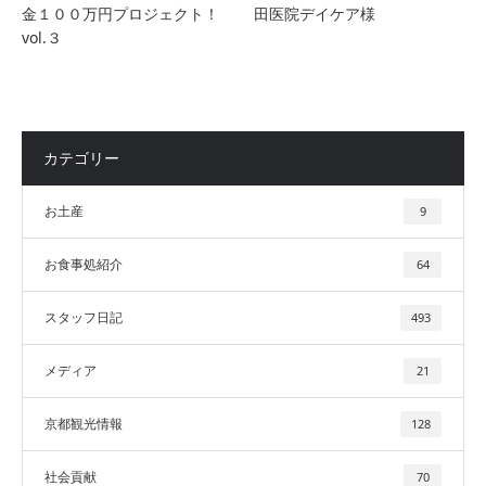
金１００万円プロジェクト！
田医院デイケア様
vol.３
カテゴリー
お土産
9
お食事処紹介
64
スタッフ日記
493
メディア
21
京都観光情報
128
社会貢献
70