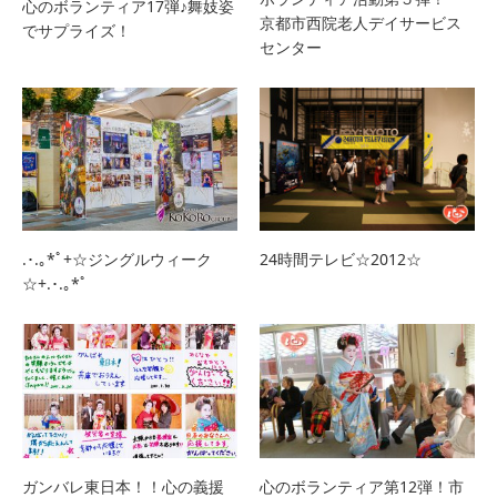
心のボランティア17弾♪舞妓姿
京都市西院老人デイサービス
でサプライズ！
センター
.･.｡*ﾟ+☆ジングルウィーク
24時間テレビ☆2012☆
☆+.･.｡*ﾟ
ガンバレ東日本！！心の義援
心のボランティア第12弾！市