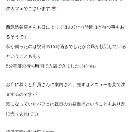
クカフェ
でございます
西武渋谷店さんも日によっては30分〜1時間ほど待つ事もあ
るそうです…
私が伺ったのは祝日の15時過ぎでしたが台風が接近している
ということもあり
5分程度の待ち時間で入店できました⸜(๑’ᵕ’๑)⸝
お店に着くと店員さんに案内され、先ずはメニューを見て注
文するのですが
気になっていたパフェは祝日のお昼過ぎということもあり既
に売り切れ( ˊ̱˂˃ˋ̱ )