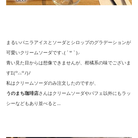
まるいバニラアイスとソーダとシロップのグラデーションが
可愛いクリームソーダです⸜( ´
꒳
` )⸝
青い見た目からは想像できませんが、柑橘系の味でございま
すΣ(
꒪
⌓
꒪
ﾉ)ﾉ
私はクリームソーダのみ注文したのですが、
うのまち珈琲店
さんはクリームソーダやパフェ以外にもラッ
シーなどもあり並べると…