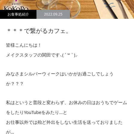
お食事処紹介
2022.09.25
＊＊＊で繋がるカフェ。
皆様こんにちは！
メイクスタッフの関田です⸜( ´
꒳
` )⸝
みなさまシルバーウィークはいかがお過ごしでしょう
か？？？
私はというと普段と変わらず、お休みの日はおうちでゲーム
をしたりYouTubeをみたり…と
お仕事以外では殆ど外出をしない生活を送っておりました
が…