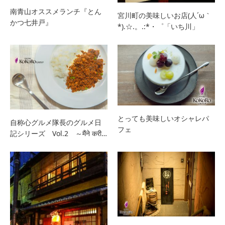
南青山オススメランチ『とん
宮川町の美味しいお店(人´ω｀
かつ七井戸』
*).☆.。.:*・゜「いち川」
とっても美味しいオシャレパ
自称心グルメ隊長のグルメ日
フェ
記シリーズ Vol.2 ～मैंने करी…