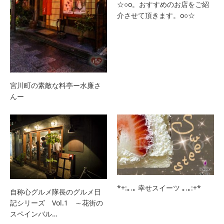
☆○o。おすすめのお店をご紹
介させて頂きます。o○☆
宮川町の素敵な料亭ー水廉さ
んー
*+:｡.｡ 幸せスイーツ ｡.｡:+*
自称心グルメ隊長のグルメ日
記シリーズ Vol.1 ～花街の
スペインバル…