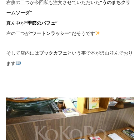
右側の二つが今回私も注文させていただいた
“
うのまちクリ
ームソーダ
“
真ん中が
“
季節のパフェ
”
左の二つが
“
ツートンラッシー
“
だそうです
そして店内には
ブックカフェ
という事で本が沢山並んでおり
ます