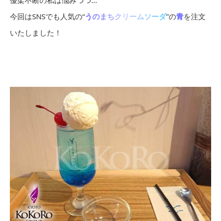
優柔不断の私は悩みつつ…
今回はSNSでも人気の“
う
の
ま
ち
ク
リ
ー
ム
ソ
ー
ダ
”の
青
を注文
いたしました！