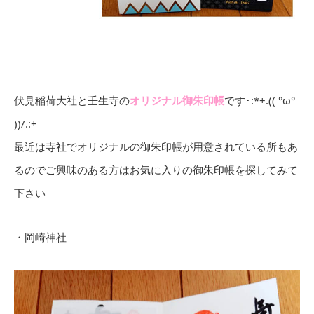
伏見稲荷大社と壬生寺の
オリジナル御朱印帳
です･:*+.(( °ω°
))/.:+
最近は寺社でオリジナルの御朱印帳が用意されている所もあ
るのでご興味のある方はお気に入りの御朱印帳を探してみて
下さい
・岡崎神社