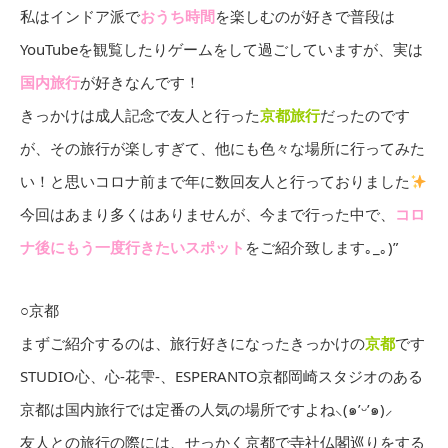
私はインドア派で
おうち時間
を楽しむのが好きで普段は
YouTubeを観覧したりゲームをして過ごしていますが、実は
国内旅行
が好きなんです！
きっかけは成人記念で友人と行った
京都旅行
だったのです
が、その旅行が楽しすぎて、他にも色々な場所に行ってみた
い！と思いコロナ前まで年に数回友人と行っておりました
今回はあまり多くはありませんが、今まで行った中で、
コロ
ナ後にもう一度行きたいスポット
をご紹介致します｡_｡)”
○京都
まずご紹介するのは、旅行好きになったきっかけの
京都
です
STUDIO心、心-花雫-、ESPERANTO京都岡崎スタジオのある
京都は国内旅行では定番の人気の場所ですよね⸜(๑’ᵕ’๑)⸝
友人との旅行の際には、せっかく京都で寺社仏閣巡りをする