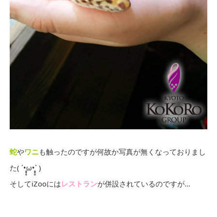
蛇
や
ワニ
も触ったのですが何故か写真が無くなっておりまし
た( ´•̥̥̥ω•̥̥̥` )
そしてiZooには
レストラン
が併設されているのですが…