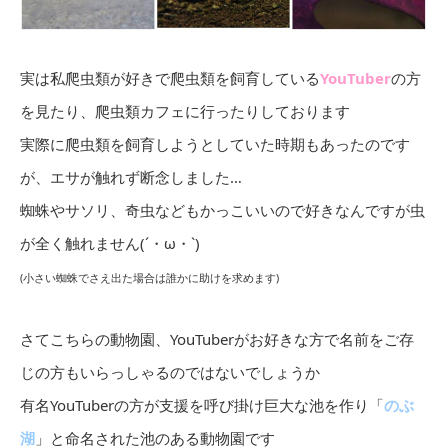
実は私爬虫類が好きで爬虫類を飼育している
YouTuber
の方
を見たり、爬虫類カフェに行ったりしております
実際に爬虫類を飼育しようとしていた時期もあったのです
が、エサが触れず断念しました…
蜘蛛やサソリ、奇虫などもかっこいいので好きなんですが虫
が全く触れません(´・ω・`)
(小さい蜘蛛でさえ出た場合は誰かに助けを求めます)
さてこちらの動物園、YouTuberがお好きな方で名前をご存
じの方もいらっしゃるのではないでしょうか
有名YouTuberの方が支援を呼び掛け巨大な池を作り「
のぶ
湖
」と命名された池のある動物園です