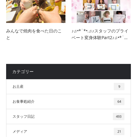
みんなで焼肉を食べた日のこ
♪♫•*¨*•.♫♪スタッフのプライ
と
ベート変身体験Part2♪♫•*¨…
カテゴリー
お土産
9
お食事処紹介
64
スタッフ日記
493
メディア
21