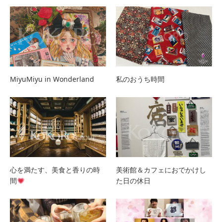
MiyuMiyu in Wonderland
私のおうち時間
心を満たす、美食と香りの時
美術館＆カフェにおでかけし
間
た日の休日