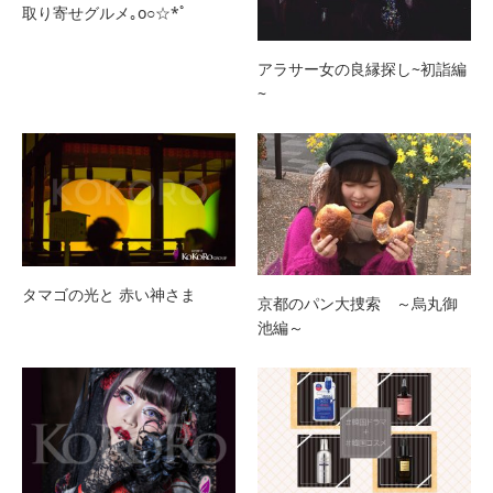
取り寄せグルメ｡o○☆*ﾟ
アラサー女の良縁探し~初詣編
~
タマゴの光と 赤い神さま
京都のパン大捜索 ～烏丸御
池編～