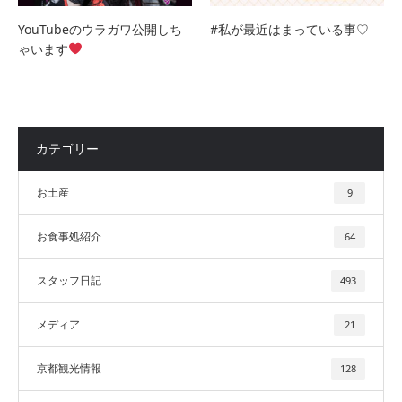
YouTubeのウラガワ公開しち
#私が最近はまっている事♡
ゃいます
カテゴリー
お土産
9
お食事処紹介
64
スタッフ日記
493
メディア
21
京都観光情報
128