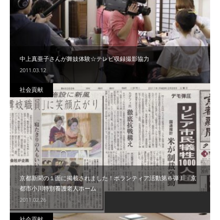
中上真亜子さんが舞妓体験☆テレビ収録撮影協力
2011.03.12
社会貢献
京都新聞の１面に掲載されました！ボランティア活動第６弾！ 京
都市小川特別養護老人ホーム
2011.02.26
社会貢献