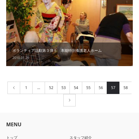
ボランティア活動第３弾！ 本能特別養護老人ホーム
2010.01.29
1
…
52
53
54
55
56
57
58
MENU
トップ
スタッフ紹介