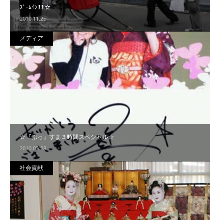
ｽﾞｰﾑｲﾝ!!!!!☆
2010.11.25
メディア
☆『ぷっ』すま３時間スペシャル☆
2010.03.28
社会貢献