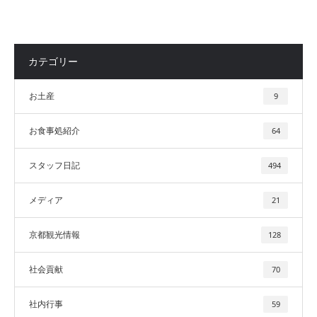
カテゴリー
お土産
9
お食事処紹介
64
スタッフ日記
494
メディア
21
京都観光情報
128
社会貢献
70
社内行事
59