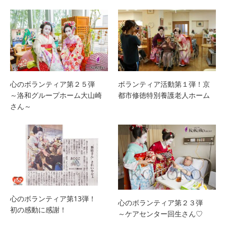
心のボランティア第２５弾
ボランティア活動第１弾！京
～洛和グループホーム大山崎
都市修徳特別養護老人ホーム
さん～
心のボランティア第13弾！
心のボランティア第２３弾
初の感動に感謝！
～ケアセンター回生さん♡