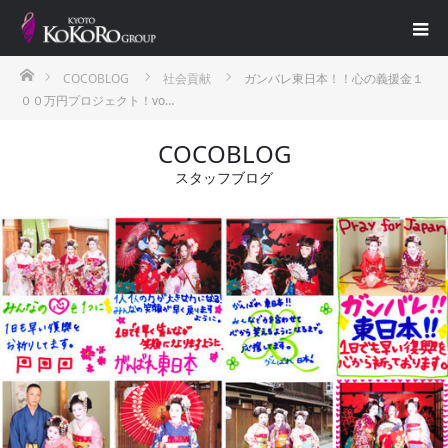
ホーム
COCOBLOG
社会貢献
ガンバレ東日本！！心の義援金１
００万円プロジェクト！vo…
COCOBLOG
スタッフブログ