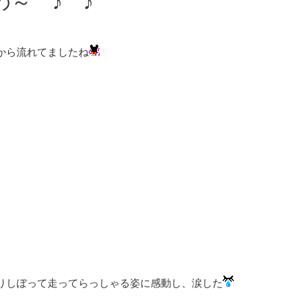
の～ ♪ ♪
から流れてましたね
りしぼって走ってらっしゃる姿に感動し、涙した