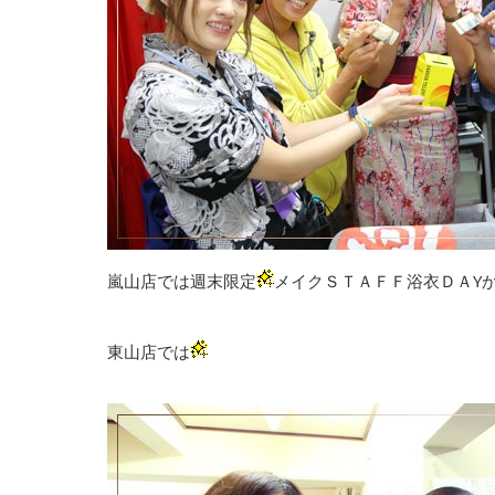
嵐山店では週末限定
メイクＳＴＡＦＦ浴衣ＤＡY
東山店では