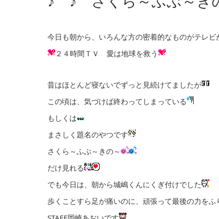
♪ ♪ さくら～ふぶ～き
今日も朝から、いろんな方の密着的なものがテレビ
２４時間ＴＶ 愛は地球を救う
昔はほとんど寝ないでずっと見続けてましたが
この頃は、気づけば終わってしまっている
もしくは
まさしく題名のやつです
さくら～ふぶ～きの～
だけ見れる
でも今日は、朝から城嶋くんにくぎ付けでした
歩くことすら足が痛いのに、頑張って最後の力をふ
STAFF岡崎あおいです