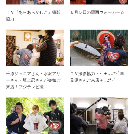
ＴＶ『あらあらかしこ』撮影
６月５日の関西ウォーカー☆
協力
千原ジュニアさん・水沢アリ
ＴＶ撮影協力・･ﾟ＋.｡.:*･ﾟ早
ーさん・坂上忍さんが突如ご
見優さんご来店＋.｡.:*･ﾟ
来店！フジテレビ撮…