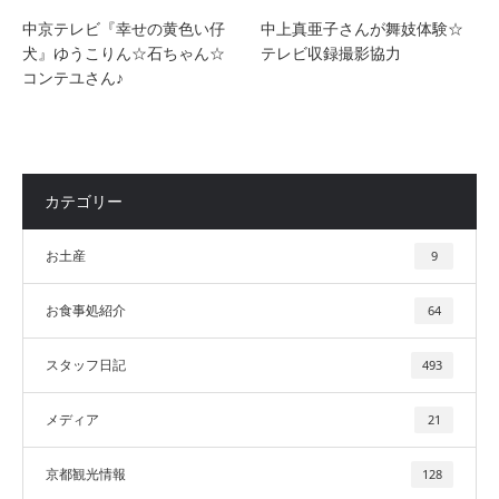
中京テレビ『幸せの黄色い仔
中上真亜子さんが舞妓体験☆
犬』ゆうこりん☆石ちゃん☆
テレビ収録撮影協力
コンテユさん♪
カテゴリー
お土産
9
お食事処紹介
64
スタッフ日記
493
メディア
21
京都観光情報
128