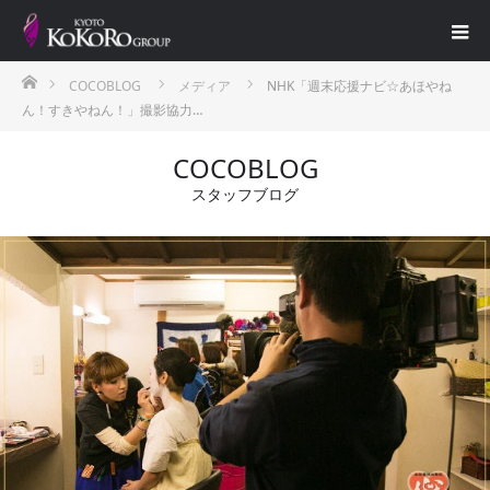
ホーム
COCOBLOG
メディア
NHK「週末応援ナビ☆あほやね
ん！すきやねん！」撮影協力…
COCOBLOG
スタッフブログ