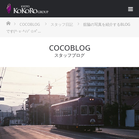
ホーム
COCOBLOG
スタッフ日記
舘脇の写真を紹介するBLOG
です(^･ｪ･^ﾉﾉﾞ☆ﾊﾟ…
COCOBLOG
スタッフブログ