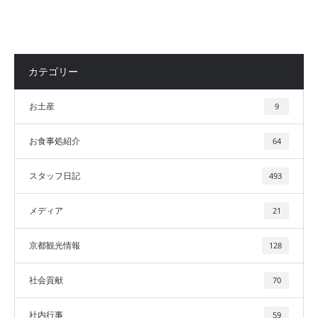
カテゴリー
お土産
9
お食事処紹介
64
スタッフ日記
493
メディア
21
京都観光情報
128
社会貢献
70
社内行事
59