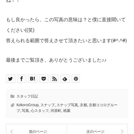
ね！！
もし良かったら、この写真の意味は？と僕に直接聞いて
ください((笑)
答えられる範囲で答えさせて頂きたいと思います(#^.^#)
最後までご覧頂き、ありがとうございました♪♪
スタッフ日記
KokoroGroup
,
スナップ
,
スナップ写真
,
京都
,
京都ココログルー
プ
,
写真
,
心スタッフ
,
河原町
,
祇園
前のページ
次のページ