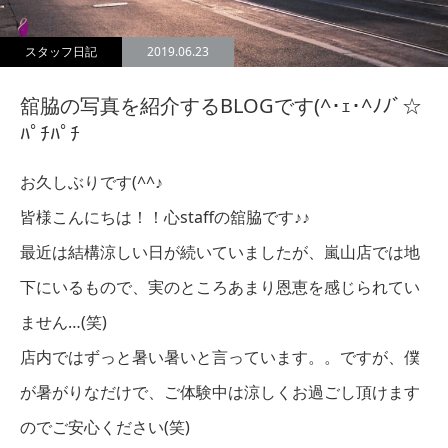
スタッフ日記
2019.06.23
舘脇の写真を紹介するBLOGです(^･ｪ･^ﾉﾉﾞ☆
ﾊﾟﾁﾊﾟﾁ
お久しぶりです(^^♪
皆様こんにちは！！心staffの舘脇です♪♪
最近は結構涼しい日が続いていましたが、嵐山店では地
下にいるもので、実のところあまり恩恵を感じられてい
ません…(笑)
店内ではずっと暑い暑いと言っています。。ですが、僕
が暑がりなだけで、ご体験中は涼しくお過ごし頂けます
のでご安心ください(笑)