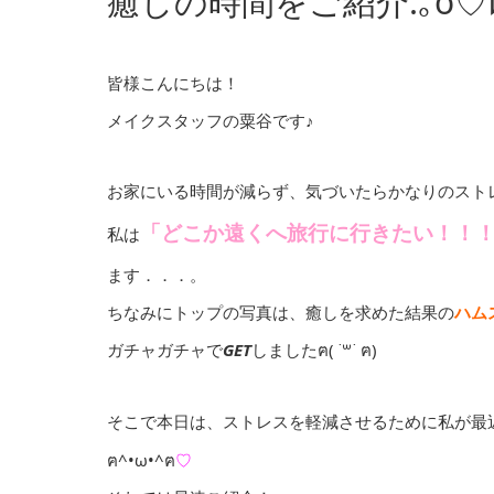
癒しの時間をご紹介.｡o♡
皆様こんにちは！
メイクスタッフの粟谷です♪
お家にいる時間が減らず、気づいたらかなりのスト
「どこか遠くへ旅行に行きたい！！
私は
ます．．．。
ちなみにトップの写真は、癒しを求めた結果の
ハム
ガチャガチャで
GET
しましたฅ( ˙꒳​˙ ฅ)
そこで本日は、ストレスを軽減させるために私が最
ฅ^•ω•^ฅ
♡