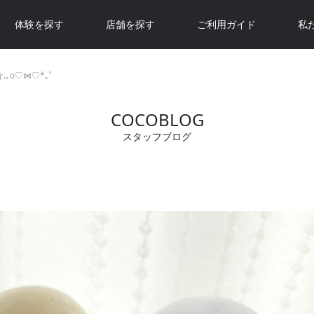
体験を探す
店舗を探す
ご利用ガイド
私
｡o♡⋈♡*｡ﾟ
COCOBLOG
スタッフブログ