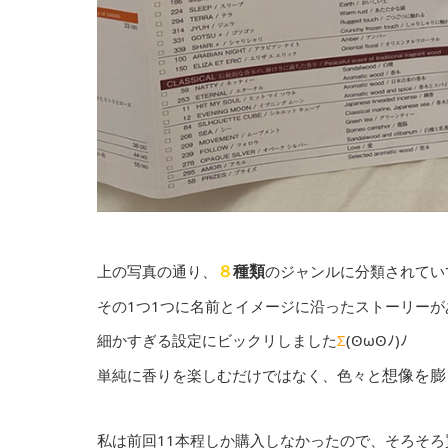
８
種類
上の写真の通り、
のジャンルに分類されてい
その1つ1つに名前とイメージに沿ったストーリーが
細かすぎる設定にビックリしました
Σ
(ʘωʘﾉ)ﾉ
想像を膨
単純に香りを楽しむだけではなく、色々と
私は前回11本程しか購入しなかったので、そろそ