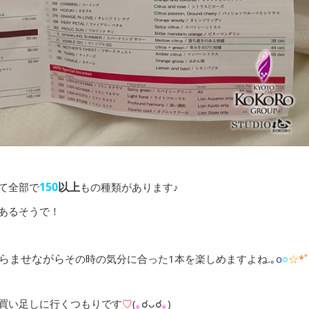
150
以上
て全部で
もの種類があります♪
あるそうで！
らませながら
その時の気分に合った1本を楽しめますよね
.｡o
○
☆
*
ろ買い足しに行くつもりです
♡
(
｡
☌ᴗ☌
｡
)