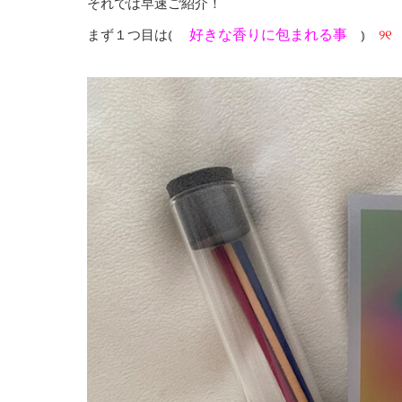
それでは早速ご紹介！
好きな香りに包まれる事
まず１つ目は⦅
⦆
୨୧