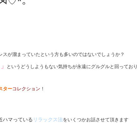
⋈♡*｡ﾟ
レスが溜まっていたという方も多いのではないでしょうか？
！」
というどうしようもない気持ちが永遠にグルグルと回っており
スター
コレクション
！
ハマっている
リラックス法
近
をいくつかお話させて頂きます