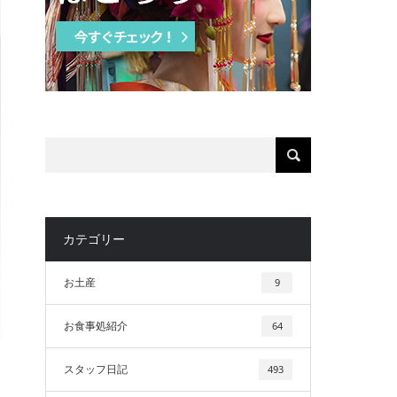
カテゴリー
お土産
9
お食事処紹介
64
スタッフ日記
493