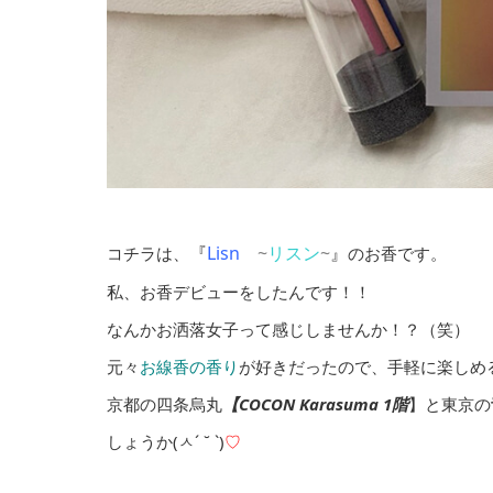
『
Lisn
~
リスン
~
』
コチラは、
のお香です。
私、お香デビューをしたんです！！
なんかお洒落女子って感じしませんか！？（笑）
元々
お線香の香り
が好きだったので、手軽に楽しめ
京都の四条烏丸
【COCON Karasuma 1階
】と東京の
しょうか(ㅅ´ ˘ `)
♡