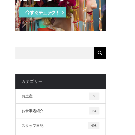
カテゴリー
お土産
9
お食事処紹介
64
スタッフ日記
493