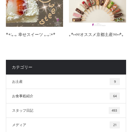
*+:｡.｡ 幸せスイーツ ｡.｡:+*
｡*⑅୨୧オススメ京都土産୨୧⑅*｡
カテゴリー
お土産
9
お食事処紹介
64
スタッフ日記
493
メディア
21