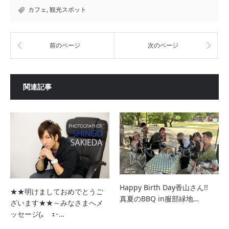
カフェ
,
観光スポット
前のページ
次のページ
関連記事
Happy Birth Day香山さん!!
★★明けましておめでとうご
真夏のBBQ in服部緑地…
ざいます★★～みなさまへメ
ッセージ(｡ゝｪ･…