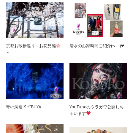
京都お散歩巡り～お花見編
清水のお家時間ご紹介(ᵕᴗᵕ )❤︎
～
青の洞窟-SHIBUYA-
YouTubeのウラガワ公開しち
ゃいます