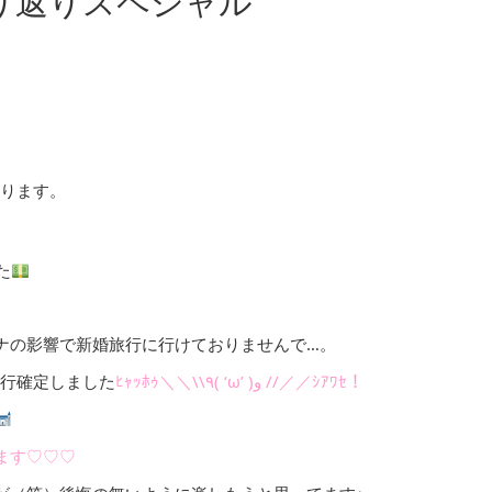
り返りスペシャル
おります。
た
ナの影響で新婚旅行に行けておりませんで…。
旅行確定しました
ﾋｬｯﾎｩ＼＼\\٩( ‘ω’ )و //／／ｼｱﾜｾ！
ます♡♡♡