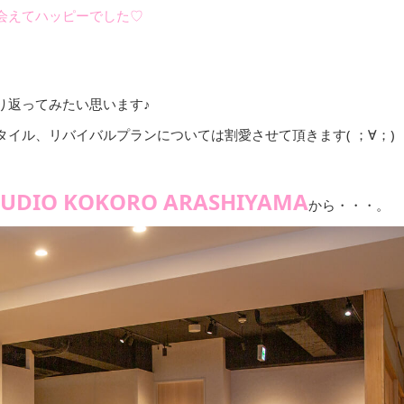
会えてハッピーでした♡
り返ってみたい思います♪
イル、リバイバルプランについては割愛させて頂きます( ；∀；)
TUDIO KOKORO ARASHIYAMA
から・・・。