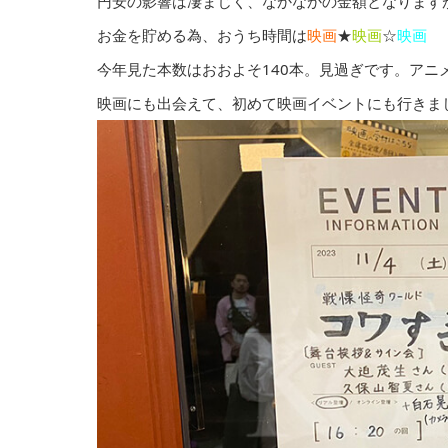
円安の影響は凄まじく、なかなかの金額となります
お金を貯める為、おうち時間は
映画
★
映画
☆︎
映画️
今年見た本数はおおよそ140本。見過ぎです。ア
映画にも出会えて、初めて映画イベントにも行きました(