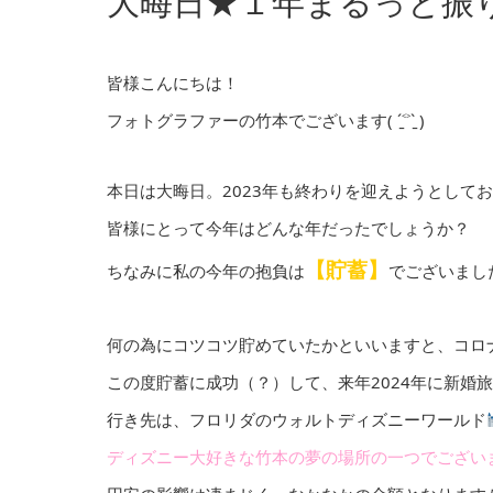
大晦日★１年まるっと振
皆様こんにちは！
フォトグラファーの竹本でございます( ˊ̱˂˃ˋ̱ )
本日は大晦日。2023年も終わりを迎えようとして
皆様にとって今年はどんな年だったでしょうか？
【貯蓄】
ちなみに私の今年の抱負は
でございまし
何の為にコツコツ貯めていたかといいますと、コロ
この度貯蓄に成功（？）して、来年2024年に新婚
行き先は、フロリダのウォルトディズニーワールド
ディズニー大好きな竹本の夢の場所の一つでござい