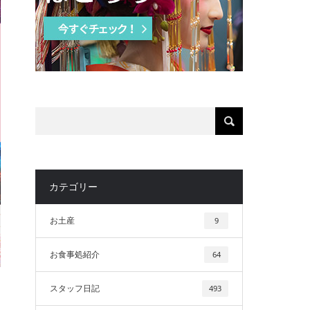
カテゴリー
お土産
9
お食事処紹介
64
スタッフ日記
493