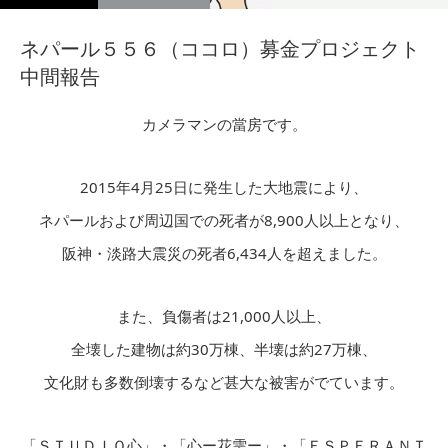
ネパール５５６（ココロ）募金プロジェクト
中間報告
カメラマンの當房です。
2015年4月25日に発生した大地震により、
ネパールおよび周辺国での死者が8,900人以上となり、
阪神・淡路大震災の死者6,434人を超えました。
また、負傷者は21,000人以上、
全壊した建物は約30万棟、半壊は約27万棟、
文化財も多数倒壊するなど甚大な被害がでています。
「ＳＴＵＤＩＯ心」・「心ー花雫ー」・「ＥＳＰＥＲＡＮＴ