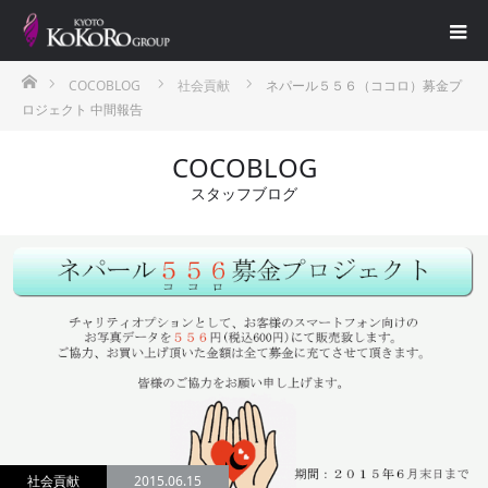
ホーム
COCOBLOG
社会貢献
ネパール５５６（ココロ）募金プ
ロジェクト 中間報告
COCOBLOG
スタッフブログ
社会貢献
2015.06.15