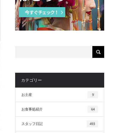
カテゴリー
お土産
9
お食事処紹介
64
スタッフ日記
493