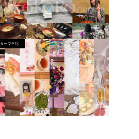
タッフ日記
私のステキ休日in嵐山
24.07.7
のお気に入り紹介₍ᐢ⑅•ᴗ•⑅ᐢ₎♡
024.01.28