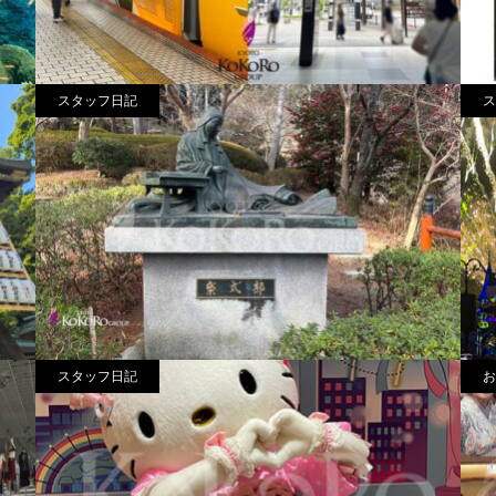
スタッフ日記
ス
初めての伊勢参り
2025.07.30
2
スタッフ日記
お
紫式部を巡る旅
2025.02.16
2