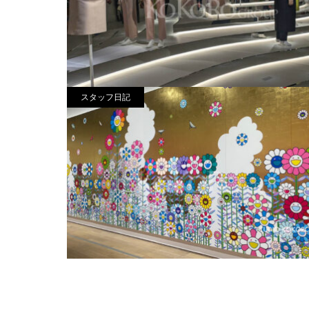
スタッフ日記
ＧＵＣＣＩ日本上陸60周年記念展
2024.10.20
村上隆 もののけ 京都
2024.06.2