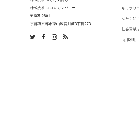
株式会社 ココロカンパニー
ギャラリ
〒605-0801
私たちに
京都府京都市東山区宮川筋3丁目273
社会貢献
ram
SS
商用利用