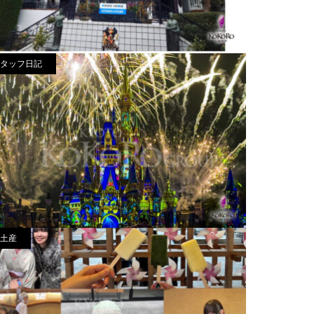
タッフ日記
神戸北野異人館街
025.06.22
土産
竹本フロリダ旅行記
025.01.26