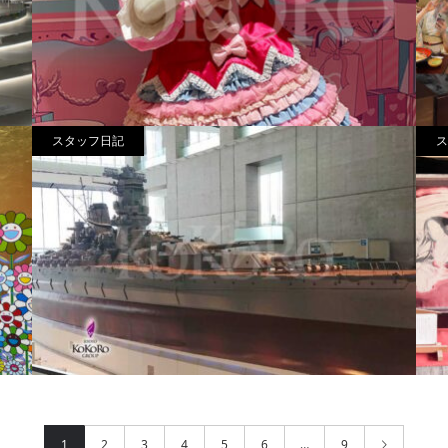
スタッフ日記
ス
+:・ﾟ♡I Love Hello Kitty+:・ﾟ♡
2024.08.25
20
大和ミュージアム
私
2024.05.26
2
1
2
3
4
5
6
…
9