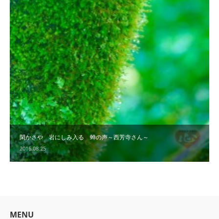
閑かさや 岩にしみ入る 蝉の声～西芳寺さん～
2016.08.25
MENU