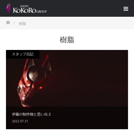
ホーム
樹脂
樹脂
スタッフ日記
伊藤の制作物と思い出２
2022.07.31