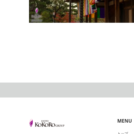
紅葉の東山～智積院～
2020.11.29
MENU
トップ