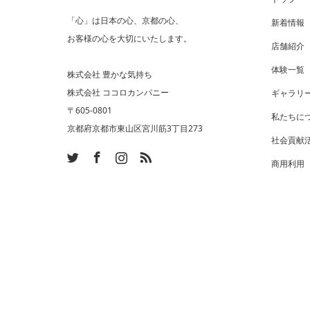
「心」は日本の心、京都の心、
新着情報
お客様の心を大切にいたします。
店舗紹介
体験一覧
株式会社 豊かな気持ち
株式会社 ココロカンパニー
ギャラリ
〒605-0801
私たちに
京都府京都市東山区宮川筋3丁目273
社会貢献
ram
SS
商用利用