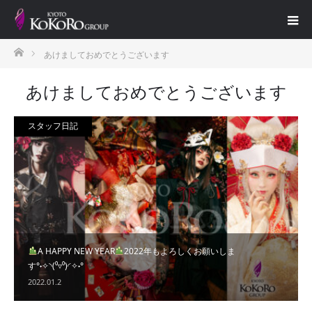
ホーム
あけましておめでとうございます
あけましておめでとうございます
スタッフ日記
A HAPPY NEW YEAR
2022年もよろしくお願いしま
す°˖✧◝(⁰▿⁰)◜✧˖°
2022.01.2