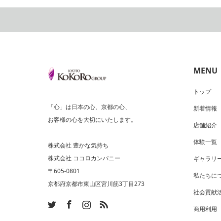
MENU
トップ
「心」は日本の心、京都の心、
新着情報
お客様の心を大切にいたします。
店舗紹介
体験一覧
株式会社 豊かな気持ち
株式会社 ココロカンパニー
ギャラリ
〒605-0801
私たちに
京都府京都市東山区宮川筋3丁目273
社会貢献
ram
SS
商用利用