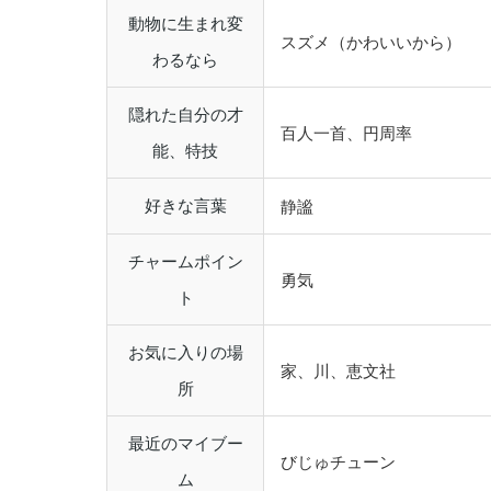
動物に生まれ変
スズメ（かわいいから）
わるなら
隠れた自分の才
百人一首、円周率
能、特技
好きな言葉
静謐
チャームポイン
勇気
ト
お気に入りの場
家、川、恵文社
所
最近のマイブー
びじゅチューン
ム