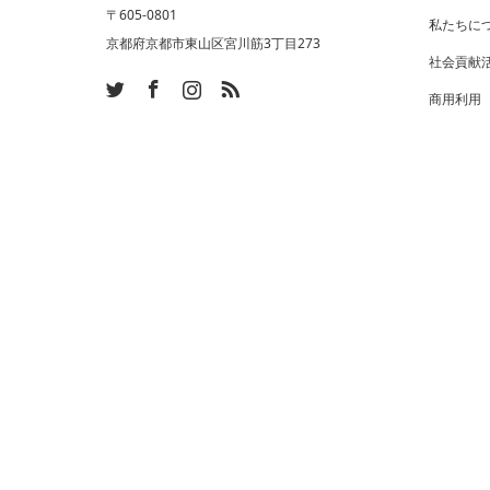
〒605-0801
私たちに
京都府京都市東山区宮川筋3丁目273
社会貢献
ram
SS
商用利用