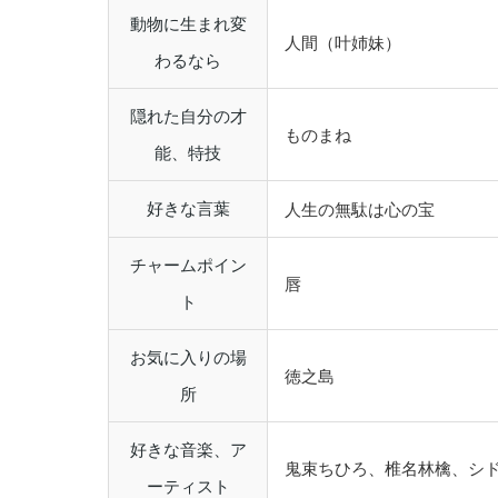
動物に生まれ変
人間（叶姉妹）
わるなら
隠れた自分の才
ものまね
能、特技
好きな言葉
人生の無駄は心の宝
チャームポイン
唇
ト
お気に入りの場
徳之島
所
好きな音楽、ア
鬼束ちひろ、椎名林檎、シド、the
ーティスト